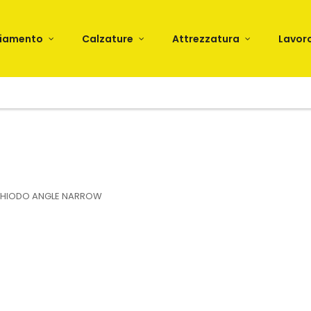
liamento
Calzature
Attrezzatura
Lavor
HIODO ANGLE NARROW