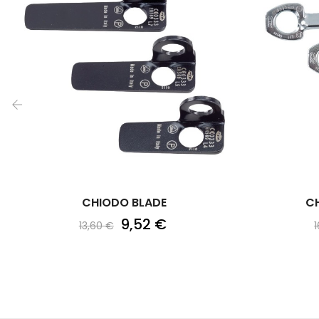
‹
CHIODO BLADE
C
9,52 €
13,60 €