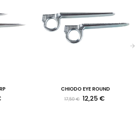
›
RP
CHIODO EYE ROUND
€
12,25 €
17,50 €