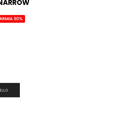
 NARROW
PARMIA 30%
ELLO