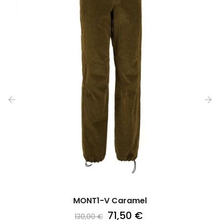
‹
›
MONT1-V Caramel
71,50 €
130,00 €