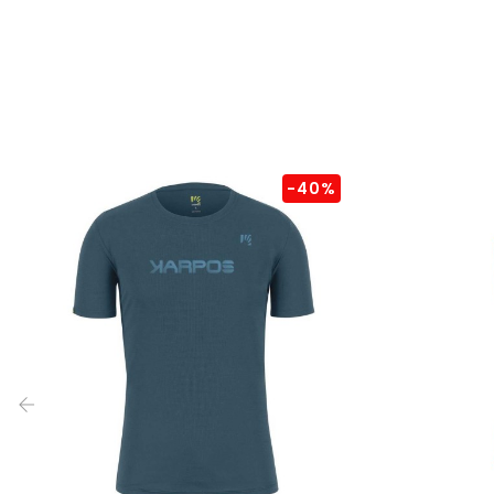
-40%
‹