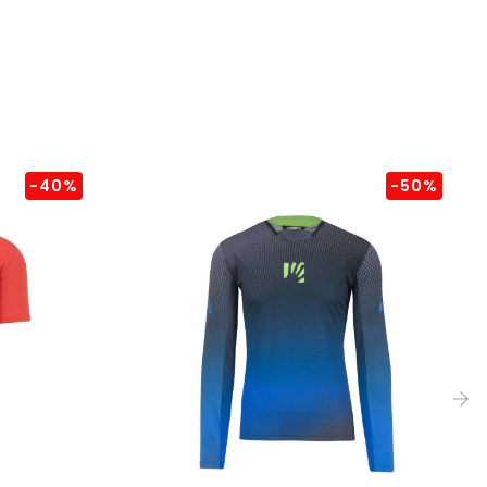
-40%
-50%
›