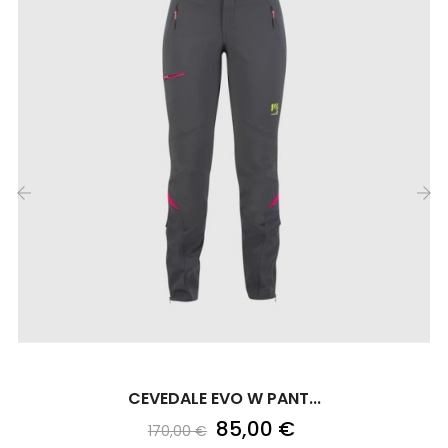
‹
›
CEVEDALE EVO W PANT...
85,00 €
170,00 €