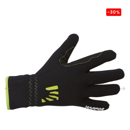
-30%
‹
›