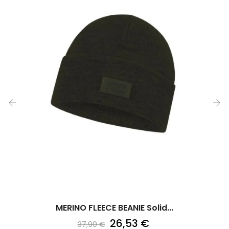
‹
›
MERINO FLEECE BEANIE Solid...
26,53 €
37,90 €