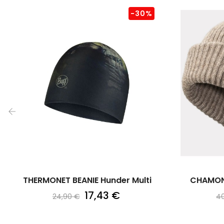
-30%
‹
THERMONET BEANIE Hunder Multi
CHAMONI
17,43 €
24,90 €
4