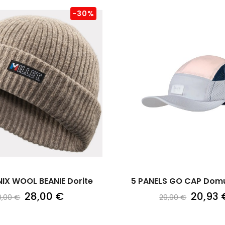
-30%
X WOOL BEANIE Dorite
5 PANELS GO CAP Domus
28,00 €
20,93 
0,00 €
29,90 €