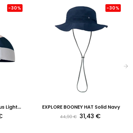
-30%
-30%
›
 Light...
EXPLORE BOONEY HAT Solid Navy
€
31,43 €
44,90 €