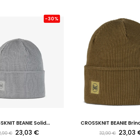
-30%
KNIT BEANIE Solid...
CROSSKNIT BEANIE Brin
23,03 €
23,03 
2,90 €
32,90 €