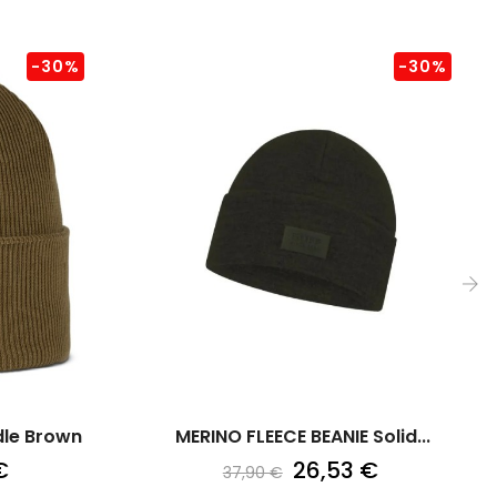
-30%
-30%
›
dle Brown
MERINO FLEECE BEANIE Solid...
€
26,53 €
37,90 €