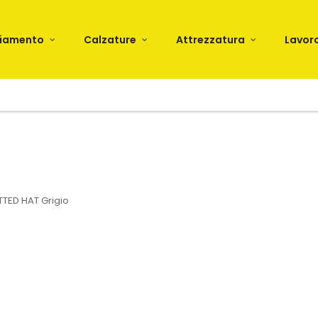
liamento
Calzature
Attrezzatura
Lavor
TTED HAT Grigio