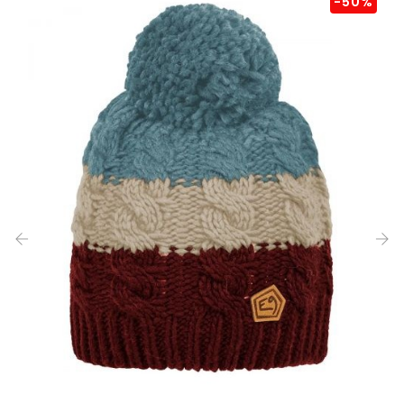
-50%
‹
›