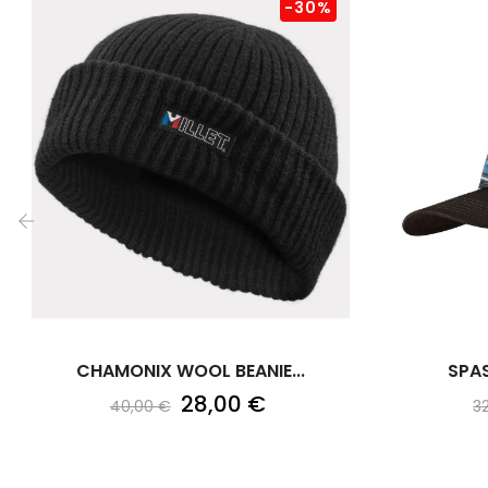
-30%
‹
CHAMONIX WOOL BEANIE...
SPAS
28,00 €
40,00 €
3