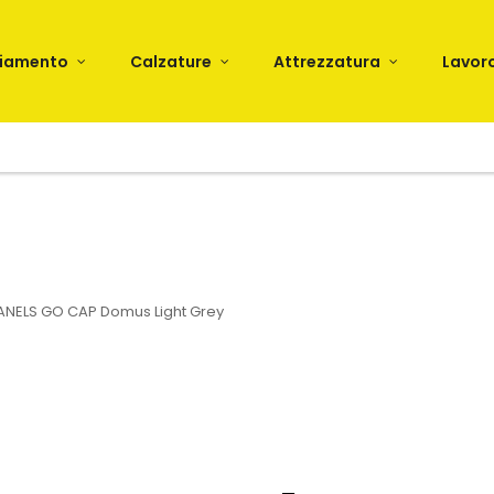
liamento
Calzature
Attrezzatura
Lavor
ANELS GO CAP Domus Light Grey