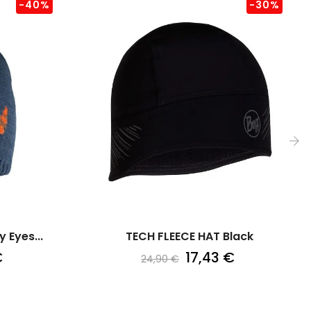
-40%
-30%
›
 Eyes...
TECH FLEECE HAT Black
€
17,43 €
24,90 €