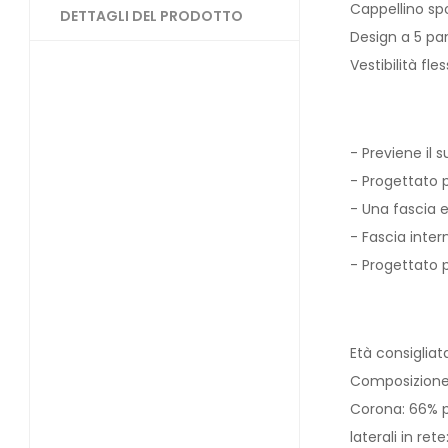
Cappellino spo
DETTAGLI DEL PRODOTTO
Design a 5 pan
Vestibilità fl
- Previene il 
- Progettato p
- Una fascia e
- Fascia inter
- Progettato p
Età consigliat
Composizion
Corona: 66% po
laterali in re