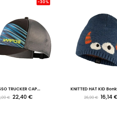
-30%
SO TRUCKER CAP...
KNITTED HAT KID Bonky
22,40 €
16,14 
2,00 €
26,90 €