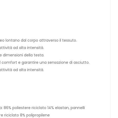
eo lontano dal corpo attraverso il tessuto.
tività ad alta intensità.
se dimensioni della testa.
il comfort e garantire una sensazione di asciutto.
ttività ad alta intensità.
a: 86% poliestere riciclato 14% elastan, pannelli
re riciclato 8% polipropilene