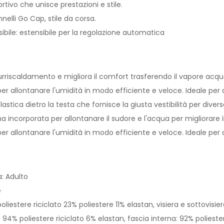
rtivo che unisce prestazioni e stile.
nelli Go Cap, stile da corsa.
essibile: estensibile per la regolazione automatica
surriscaldamento e migliora il comfort trasferendo il vapore acqu
er allontanare l'umidità in modo efficiente e veloce. Ideale per at
lastica dietro la testa che fornisce la giusta vestibilità per diver
na incorporata per allontanare il sudore e l'acqua per migliorare 
er allontanare l'umidità in modo efficiente e veloce. Ideale per a
a: Adulto
e
liestere riciclato 23% poliestere 11% elastan, visiera e sottovisier
te: 94% poliestere riciclato 6% elastan, fascia interna: 92% polieste