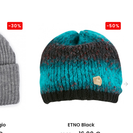
-30%
-50%
›
gio
ETNO Black