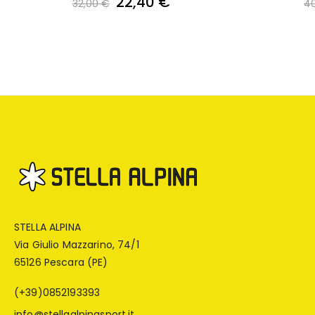
22,40 €
32,00 €
4
STELLA ALPINA
Via Giulio Mazzarino, 74/1
65126 Pescara (PE)
(+39)0852193393
info@stellaalpinasport.it