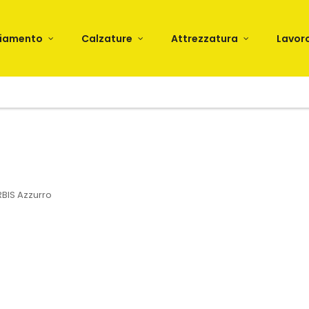
liamento
Calzature
Attrezzatura
Lavor
BIS Azzurro