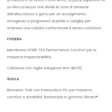
di calzata in un unico movimento. La parte superiore ha
un blocca laccio che divide le zone di tensione
dell’allacciatura e ganci per un avvolgimento
omogeneo e progressivo di piede e caviglia, per
ottenere una calzata confortevole e senza costrizioni.
FODERA
Membrana GORE-TEX Performance Comfort per la
massima impermeabilità.
Calzatura con taglie sviluppate sino alla 50.
SUOLA
Biometric Trek con intersuola in PU, per massimo
comfort e durabilità. Battistrada in gomma Vibram®.