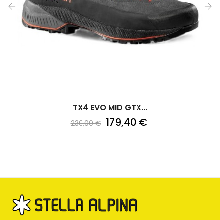
‹
›
TX4 EVO MID GTX...
179,40 €
230,00 €